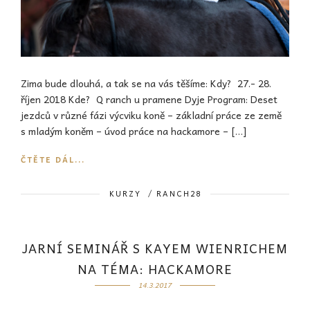
Zima bude dlouhá, a tak se na vás těšíme: Kdy? 27.- 28.
říjen 2018 Kde? Q ranch u pramene Dyje Program: Deset
jezdců v různé fázi výcviku koně – základní práce ze země
s mladým koněm – úvod práce na hackamore – […]
ČTĚTE DÁL...
KURZY
/
RANCH28
JARNÍ SEMINÁŘ S KAYEM WIENRICHEM
NA TÉMA: HACKAMORE
14.3.2017