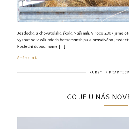
Jezdecká a chovatelská škola Naši milí. V roce 2007 jsme o
vyznat se v základech horsemanshipu a pravdivého jezdectv
Poslední dobou máme […]
ČTĚTE DÁL...
KURZY
/
PRAKTIC
CO JE U NÁS NOV