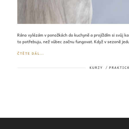
Ráno vylézám v ponožkách do kuchyně a projíždím si svůj každ
to potřebuju, než vůbec začnu fungovat. Když v sezoně jed
ČTĚTE DÁL...
KURZY
/
PRAKTIC