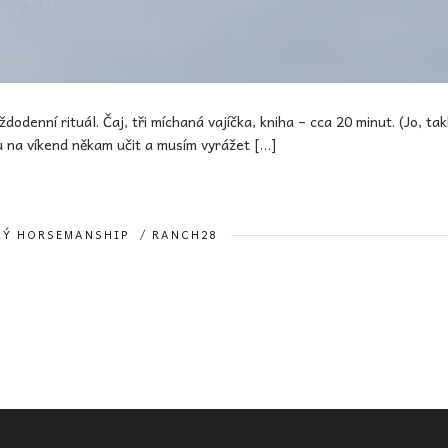
odenní rituál. Čaj, tři míchaná vajíčka, kniha – cca 20 minut. (Jo, tak
u na víkend někam učit a musím vyrážet […]
KÝ HORSEMANSHIP
/
RANCH28